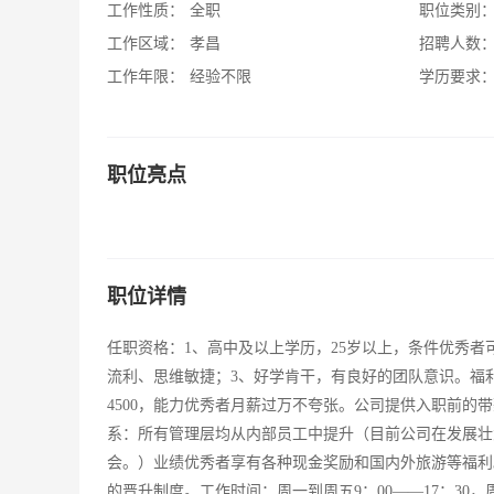
工作性质：
全职
职位类别
工作区域：
孝昌
招聘人数
工作年限：
经验不限
学历要求
职位亮点
职位详情
任职资格：1、高中及以上学历，25岁以上，条件优秀
流利、思维敏捷；3、好学肯干，有良好的团队意识。福利
4500，能力优秀者月薪过万不夸张。公司提供入职前的
系：所有管理层均从内部员工中提升（目前公司在发展壮
会。）业绩优秀者享有各种现金奖励和国内外旅游等福利
的晋升制度。工作时间：周一到周五9：00——17：30，