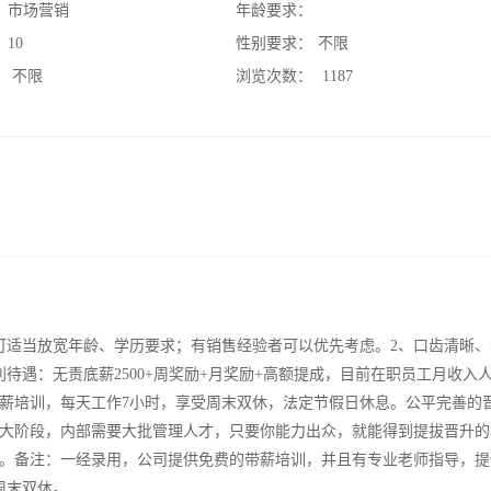
：
市场营销
年龄要求：
：
10
性别要求：
不限
：
不限
浏览次数：
1187
者可适当放宽年龄、学历要求；有销售经验者可以优先考虑。2、口齿清晰
待遇：无责底薪2500+周奖励+月奖励+高额提成，目前在职员工月收入
带薪培训，每天工作7小时，享受周末双休，法定节假日休息。公平完善的
大阶段，内部需要大批管理人才，只要你能力出众，就能得到提拔晋升的
。备注：一经录用，公司提供免费的带薪培训，并且有专业老师指导，提
周末双休。