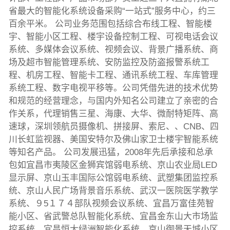
省最大的智能化系统设备采购“一站式”服务中心，约三
百余平米。 公司业务范围包括综合布线工程、智能楼
宇、智能小区工程、楼宇设备控制工程、可视电话会议
系统、多媒体会议系统、视频会议、背景广播系统、商
场及超市智能管理系统、安防监控及防盗报警系统工
程、机房工程、智能卡工程、通讯系统工程、车库管理
系统工程、数字电视平移等。公司凭借先进的技术优势
和规范的经营理念，与国内外知名公司建立了亲密的合
作关系，代理销售三星、海康、大华、微耐特矩阵、高
速球，深圳领航员摄像机、拼接屏、索尼、、CNB、四
川长虹监视器、美国安特尔及佛山家卫士楼宇智能系统
等知名产品。 公司发展迅猛，2008年先后承接和总承
包如宜昌市夷陵区金狮宾馆弱电系统、京山农业局LED
显示屏、京山玉丰国际公馆弱电系统、武塑集团监控系
统、京山人民广场背景音乐系统、武汉一医院医学教学
系统、９5１７４部队视频会议系统、宜昌万富佳苑智
能小区、省武警总队智能化系统、宜昌金东山大市场监
控系统、宜昌恒大绿洲智能化系统、京山御景天城小区